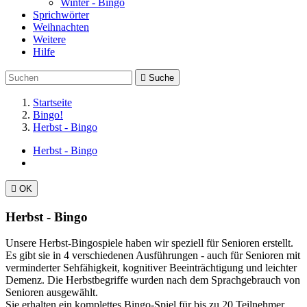
Winter - Bingo
Sprichwörter
Weihnachten
Weitere
Hilfe

Suche
Startseite
Bingo!
Herbst - Bingo
Herbst - Bingo

OK
Herbst - Bingo
Unsere Herbst-Bingospiele haben wir speziell für Senioren erstellt.
Es gibt sie in 4 verschiedenen Ausführungen - auch für Senioren mit
verminderter Sehfähigkeit, kognitiver Beeinträchtigung und leichter
Demenz. Die Herbstbegriffe wurden nach dem Sprachgebrauch von
Senioren ausgewählt.
Sie erhalten ein komplettes Bingo-Spiel für bis zu 20 Teilnehmer