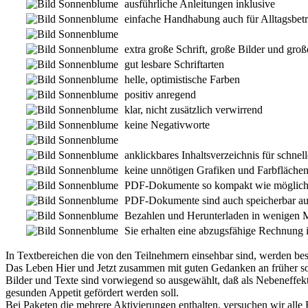
ausführliche Anleitungen inklusive
einfache Handhabung auch für Alltagsbetr
extra große Schrift, große Bilder und gro
gut lesbare Schriftarten
helle, optimistische Farben
positiv anregend
klar, nicht zusätzlich verwirrend
keine Negativworte
anklickbares Inhaltsverzeichnis für schnell
keine unnötigen Grafiken und Farbflächen
PDF-Dokumente so kompakt wie möglic
PDF-Dokumente sind auch speicherbar 
Bezahlen und Herunterladen in wenigen M
Sie erhalten eine abzugsfähige Rechnung
In Textbereichen die von den Teilnehmern einsehbar sind, werden be
Das Leben Hier und Jetzt zusammen mit guten Gedanken an früher so
Bilder und Texte sind vorwiegend so ausgewählt, daß als Nebeneffekt
gesunden Appetit gefördert werden soll.
Bei Paketen die mehrere Aktivierungen enthalten, versuchen wir all