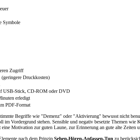
euer
ße Symbole
eren Zugriff
 (geringere Druckkosten)
h
auf USB-Stick, CD-ROM oder DVD
inuten erledigt
 im PDF-Format
stimmte Begriffe wie "Demenz" oder "Aktivierung" bewusst nicht benu
ll im Vordergrund stehen. Sensible und negativ besetzte Themen wie 
 eine Motivation zur guten Laune, zur Erinnerung an gute alte Zeiten 
e Elemente nach dem Prinzip
Sehen-Hören-Anfassen-Tun
zu berücksic