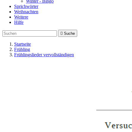
Winter - Bingo
Sprichwörter
Weihnachten
Weitere
Hilfe

Suche
Startseite
Frühling
Frühlingslieder vervollständigen