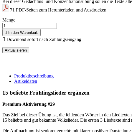
Bei dieser Gedächtnis- und Konzentrationsübung sollen die Texte alter
71 PDF-Seiten zum Herunterladen und Ausdrucken.
Menge

In den Warenkorb

Download sofort nach Zahlungseingang
Produktbeschreibung
Artikeldaten
15 beliebte Frühlingslieder ergänzen
Premium-Aktivierung #29
Das Ziel bei dieser Übung ist, die fehlenden Wörter in den Liedtexten
15 beliebte und gut bekannte Volkslieder. Die ersten 3 Liedtexte sind 
Die Aufmachung ist seniorengerecht: mit klarer, positiver Darstellun