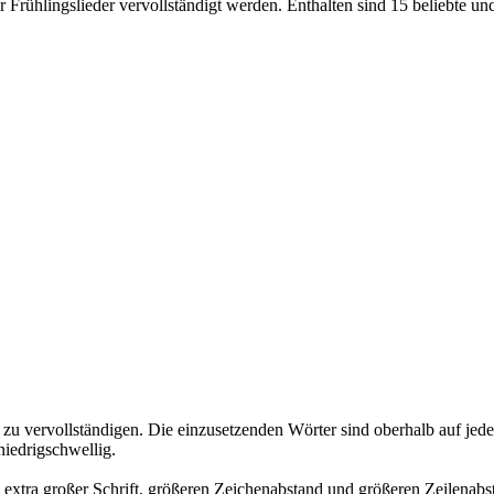
 Frühlingslieder vervollständigt werden. Enthalten sind 15 beliebte un
 zu vervollständigen. Die einzusetzenden Wörter sind oberhalb auf jeder
niedrigschwellig.
g, extra großer Schrift, größeren Zeichenabstand und größeren Zeilenab