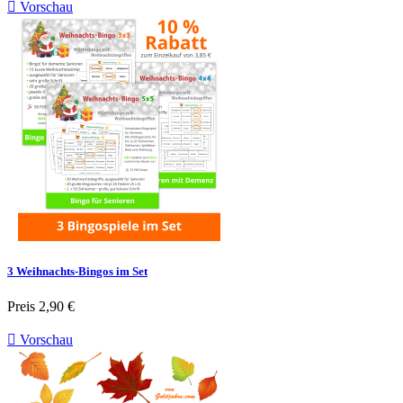

Vorschau
3 Weihnachts-Bingos im Set
Preis
2,90 €

Vorschau